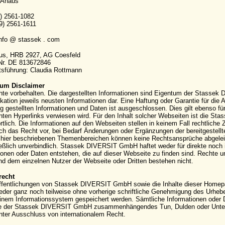
 Ahaus
9) 2561-1082
9) 2561-1611
info @ stassek . com
aus, HRB 2927, AG Coesfeld
-Nr. DE 813672846
sführung: Claudia Rottmann
um Disclaimer
hte vorbehalten. Die dargestellten Informationen sind Eigentum der Stassek
kation jeweils neusten Informationen dar. Eine Haftung oder Garantie für die Ak
g gestellten Informationen und Daten ist ausgeschlossen. Dies gilt ebenso für
ten Hyperlinks verwiesen wird. Für den Inhalt solcher Webseiten ist die S
rtlich. Die Informationen auf den Webseiten stellen in keinem Fall rechtli
ich das Recht vor, bei Bedarf Änderungen oder Ergänzungen der bereitgestell
hier beschriebenen Themenbereichen können keine Rechtsansprüche abgeleite
eßlich unverbindlich. Stassek DIVERSIT GmbH haftet weder für direkte noch 
ionen oder Daten entstehen, die auf dieser Webseite zu finden sind. Rechte
 dem einzelnen Nutzer der Webseite oder Dritten bestehen nicht.
recht
ffentlichungen von Stassek DIVERSIT GmbH sowie die Inhalte dieser Homepag
eder ganz noch teilweise ohne vorherige schriftliche Genehmigung des Urhebers 
einem Informationssystem gespeichert werden. Sämtliche Informationen oder 
e der Stassek DIVERSIT GmbH zusammenhängendes Tun, Dulden oder Unterla
nter Ausschluss von internationalem Recht.