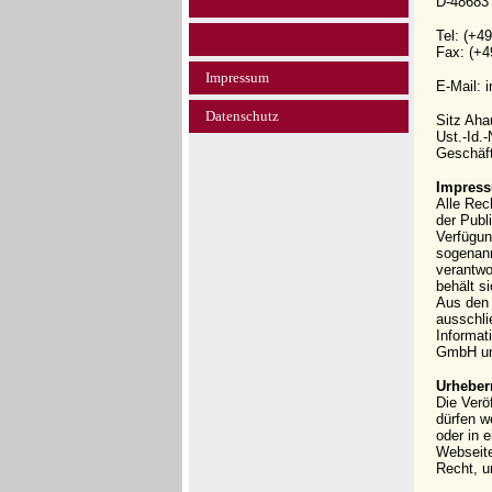
D-48683
Tel: (+4
Fax: (+4
Impressum
E-Mail: 
Datenschutz
Sitz Ah
Ust.-Id.
Geschäft
Impress
Alle Rec
der Publi
Verfügun
sogenann
verantwo
behält s
Aus den 
ausschli
Informat
GmbH und
Urheber
Die Verö
dürfen w
oder in 
Webseit
Recht, u