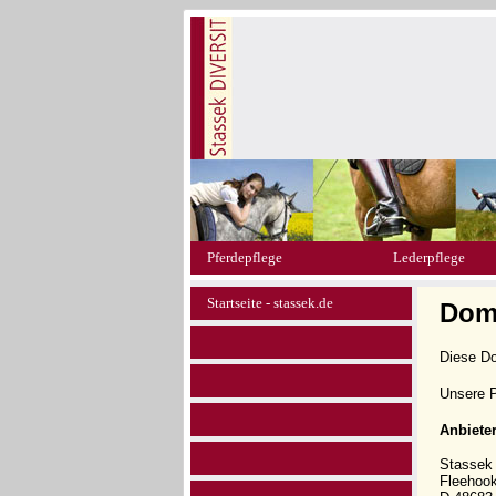
Pferdepflege
Lederpflege
Startseite - stassek.de
Doma
Diese D
Unsere P
Anbiete
Stasse
Fleehoo