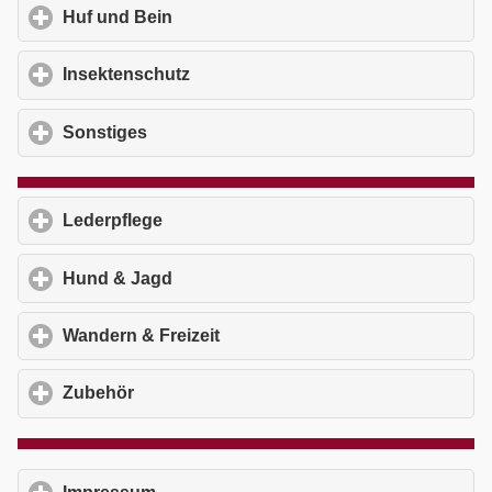
Huf und Bein
click to expand contents
Insektenschutz
click to expand contents
Sonstiges
click to expand contents
Lederpflege
click to expand contents
Hund & Jagd
click to expand contents
Wandern & Freizeit
click to expand contents
Zubehör
click to expand contents