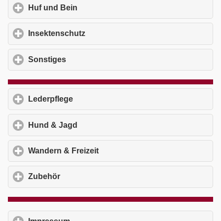
Huf und Bein
click to expand contents
Insektenschutz
click to expand contents
Sonstiges
click to expand contents
Lederpflege
click to expand contents
Hund & Jagd
click to expand contents
Wandern & Freizeit
click to expand contents
Zubehör
click to expand contents