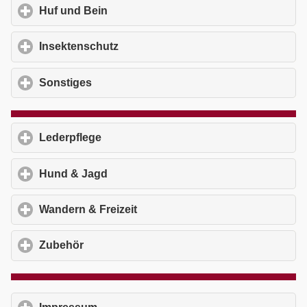
Huf und Bein
click to expand contents
Insektenschutz
click to expand contents
Sonstiges
click to expand contents
Lederpflege
click to expand contents
Hund & Jagd
click to expand contents
Wandern & Freizeit
click to expand contents
Zubehör
click to expand contents