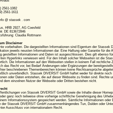
 Ahaus
9) 2561-1082
9) 2561-1611
info @ stassek . com
aus, HRB 2927, AG Coesfeld
-Nr. DE 813672846
sführung: Claudia Rottmann
um Disclaimer
hte vorbehalten. Die dargestellten Informationen sind Eigentum der Stassek
kation jeweils neusten Informationen dar. Eine Haftung oder Garantie für die Ak
g gestellten Informationen und Daten ist ausgeschlossen. Dies gilt ebenso für
ten Hyperlinks verwiesen wird. Für den Inhalt solcher Webseiten ist die S
rtlich. Die Informationen auf den Webseiten stellen in keinem Fall rechtli
ich das Recht vor, bei Bedarf Änderungen oder Ergänzungen der bereitgestell
hier beschriebenen Themenbereichen können keine Rechtsansprüche abgeleite
eßlich unverbindlich. Stassek DIVERSIT GmbH haftet weder für direkte noch 
ionen oder Daten entstehen, die auf dieser Webseite zu finden sind. Rechte
 dem einzelnen Nutzer der Webseite oder Dritten bestehen nicht.
recht
ffentlichungen von Stassek DIVERSIT GmbH sowie die Inhalte dieser Homepag
eder ganz noch teilweise ohne vorherige schriftliche Genehmigung des Urhebers 
einem Informationssystem gespeichert werden. Sämtliche Informationen oder 
e der Stassek DIVERSIT GmbH zusammenhängendes Tun, Dulden oder Unterla
nter Ausschluss von internationalem Recht.