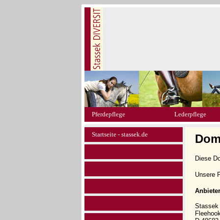
Pferdepflege
Lederpflege
Startseite - stassek.de
Doma
Diese D
Unsere P
Anbiete
Stasse
Fleehoo