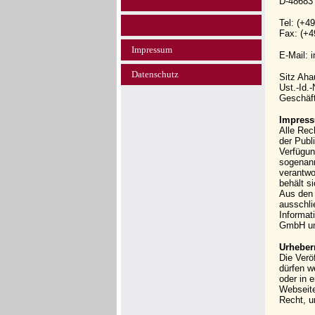
D-48683
Tel: (+4
Fax: (+4
Impressum
E-Mail: 
Datenschutz
Sitz Ah
Ust.-Id.
Geschäft
Impress
Alle Rec
der Publi
Verfügun
sogenann
verantwo
behält s
Aus den 
ausschli
Informat
GmbH und
Urheber
Die Verö
dürfen w
oder in 
Webseit
Recht, u