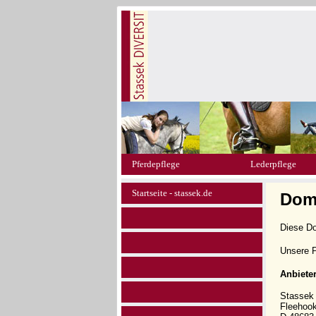
Pferdepflege
Lederpflege
Startseite - stassek.de
Doma
Diese D
Unsere P
Anbiete
Stasse
Fleehoo