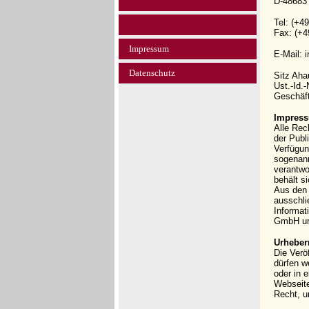
D-48683
Tel: (+4
Fax: (+4
Impressum
E-Mail: 
Datenschutz
Sitz Ah
Ust.-Id.
Geschäft
Impress
Alle Rec
der Publi
Verfügun
sogenann
verantwo
behält s
Aus den 
ausschli
Informat
GmbH und
Urheber
Die Verö
dürfen w
oder in 
Webseit
Recht, u