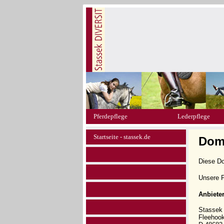
Pferdepflege
Lederpflege
Startseite - stassek.de
Doma
Diese D
Unsere P
Anbiete
Stasse
Fleehoo