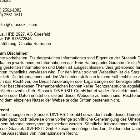
 Ahaus
9) 2561-1082
9) 2561-1611
info @ stassek . com
aus, HRB 2927, AG Coesfeld
-Nr. DE 813672846
sführung: Claudia Rottmann
um Disclaimer
hte vorbehalten. Die dargestellten Informationen sind Eigentum der Stassek
kation jeweils neusten Informationen dar. Eine Haftung oder Garantie für die Ak
g gestellten Informationen und Daten ist ausgeschlossen. Dies gilt ebenso für
ten Hyperlinks verwiesen wird. Für den Inhalt solcher Webseiten ist die S
rtlich. Die Informationen auf den Webseiten stellen in keinem Fall rechtli
ich das Recht vor, bei Bedarf Änderungen oder Ergänzungen der bereitgestell
hier beschriebenen Themenbereichen können keine Rechtsansprüche abgeleite
eßlich unverbindlich. Stassek DIVERSIT GmbH haftet weder für direkte noch 
ionen oder Daten entstehen, die auf dieser Webseite zu finden sind. Rechte
 dem einzelnen Nutzer der Webseite oder Dritten bestehen nicht.
recht
ffentlichungen von Stassek DIVERSIT GmbH sowie die Inhalte dieser Homepag
eder ganz noch teilweise ohne vorherige schriftliche Genehmigung des Urhebers 
einem Informationssystem gespeichert werden. Sämtliche Informationen oder 
e der Stassek DIVERSIT GmbH zusammenhängendes Tun, Dulden oder Unterla
nter Ausschluss von internationalem Recht.