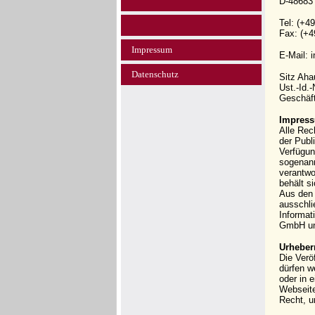
D-48683
Tel: (+4
Fax: (+4
Impressum
E-Mail: 
Datenschutz
Sitz Ah
Ust.-Id.
Geschäft
Impress
Alle Rec
der Publi
Verfügun
sogenann
verantwo
behält s
Aus den 
ausschli
Informat
GmbH und
Urheber
Die Verö
dürfen w
oder in 
Webseit
Recht, u