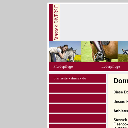
Pferdepflege
Lederpflege
Startseite - stassek.de
Doma
Diese D
Unsere P
Anbiete
Stasse
Fleehoo