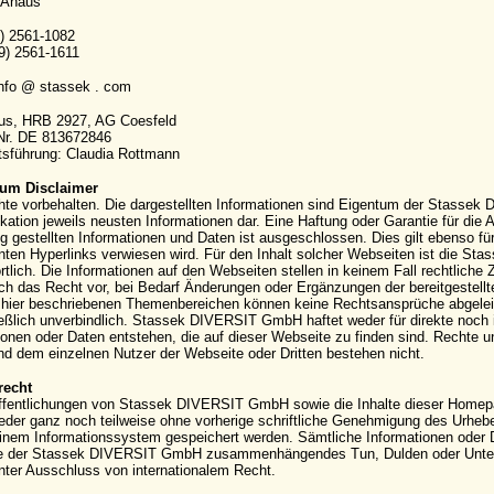
 Ahaus
9) 2561-1082
9) 2561-1611
info @ stassek . com
aus, HRB 2927, AG Coesfeld
-Nr. DE 813672846
sführung: Claudia Rottmann
um Disclaimer
hte vorbehalten. Die dargestellten Informationen sind Eigentum der Stassek
kation jeweils neusten Informationen dar. Eine Haftung oder Garantie für die Ak
g gestellten Informationen und Daten ist ausgeschlossen. Dies gilt ebenso für
ten Hyperlinks verwiesen wird. Für den Inhalt solcher Webseiten ist die S
rtlich. Die Informationen auf den Webseiten stellen in keinem Fall rechtli
ich das Recht vor, bei Bedarf Änderungen oder Ergänzungen der bereitgestell
hier beschriebenen Themenbereichen können keine Rechtsansprüche abgeleite
eßlich unverbindlich. Stassek DIVERSIT GmbH haftet weder für direkte noch 
ionen oder Daten entstehen, die auf dieser Webseite zu finden sind. Rechte
 dem einzelnen Nutzer der Webseite oder Dritten bestehen nicht.
recht
ffentlichungen von Stassek DIVERSIT GmbH sowie die Inhalte dieser Homepag
eder ganz noch teilweise ohne vorherige schriftliche Genehmigung des Urhebers 
einem Informationssystem gespeichert werden. Sämtliche Informationen oder 
e der Stassek DIVERSIT GmbH zusammenhängendes Tun, Dulden oder Unterla
nter Ausschluss von internationalem Recht.