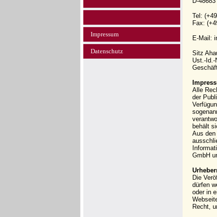
D-48683
Tel: (+4
Fax: (+4
Impressum
E-Mail: 
Datenschutz
Sitz Ah
Ust.-Id.
Geschäft
Impress
Alle Rec
der Publi
Verfügun
sogenann
verantwo
behält s
Aus den 
ausschli
Informat
GmbH und
Urheber
Die Verö
dürfen w
oder in 
Webseit
Recht, u