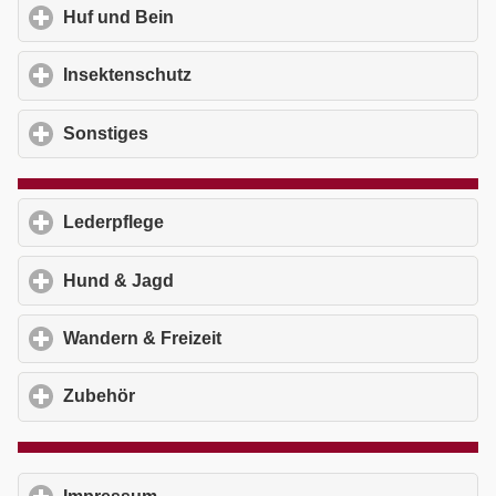
Huf und Bein
click to expand contents
Insektenschutz
click to expand contents
Sonstiges
click to expand contents
Lederpflege
click to expand contents
Hund & Jagd
click to expand contents
Wandern & Freizeit
click to expand contents
Zubehör
click to expand contents