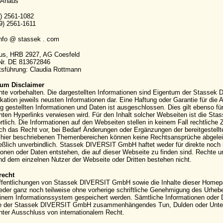
 Ahaus
9) 2561-1082
9) 2561-1611
info @ stassek . com
aus, HRB 2927, AG Coesfeld
-Nr. DE 813672846
sführung: Claudia Rottmann
um Disclaimer
hte vorbehalten. Die dargestellten Informationen sind Eigentum der Stassek
kation jeweils neusten Informationen dar. Eine Haftung oder Garantie für die Ak
g gestellten Informationen und Daten ist ausgeschlossen. Dies gilt ebenso für
ten Hyperlinks verwiesen wird. Für den Inhalt solcher Webseiten ist die S
rtlich. Die Informationen auf den Webseiten stellen in keinem Fall rechtli
ich das Recht vor, bei Bedarf Änderungen oder Ergänzungen der bereitgestell
hier beschriebenen Themenbereichen können keine Rechtsansprüche abgeleite
eßlich unverbindlich. Stassek DIVERSIT GmbH haftet weder für direkte noch 
ionen oder Daten entstehen, die auf dieser Webseite zu finden sind. Rechte
 dem einzelnen Nutzer der Webseite oder Dritten bestehen nicht.
recht
ffentlichungen von Stassek DIVERSIT GmbH sowie die Inhalte dieser Homepag
eder ganz noch teilweise ohne vorherige schriftliche Genehmigung des Urhebers 
einem Informationssystem gespeichert werden. Sämtliche Informationen oder 
e der Stassek DIVERSIT GmbH zusammenhängendes Tun, Dulden oder Unterla
nter Ausschluss von internationalem Recht.