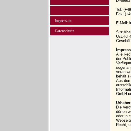
D-48683
Tel: (+4
Fax: (+4
Impressum
E-Mail: 
Datenschutz
Sitz Ah
Ust.-Id.
Geschäft
Impress
Alle Rec
der Publi
Verfügun
sogenann
verantwo
behält s
Aus den 
ausschli
Informat
GmbH und
Urheber
Die Verö
dürfen w
oder in 
Webseit
Recht, u