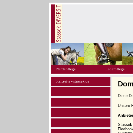
Pferdepflege
Lederpflege
Startseite - stassek.de
Doma
Diese D
Unsere P
Anbiete
Stasse
Fleehoo