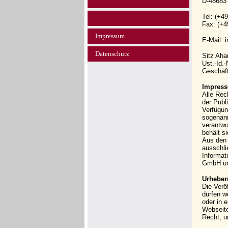
D-48683
Tel: (+4
Fax: (+4
Impressum
E-Mail: 
Datenschutz
Sitz Ah
Ust.-Id.
Geschäft
Impress
Alle Rec
der Publi
Verfügun
sogenann
verantwo
behält s
Aus den 
ausschli
Informat
GmbH und
Urheber
Die Verö
dürfen w
oder in 
Webseit
Recht, u