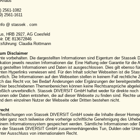
 Ahaus
9) 2561-1082
9) 2561-1611
info @ stassek . com
aus, HRB 2927, AG Coesfeld
-Nr. DE 813672846
sführung: Claudia Rottmann
um Disclaimer
hte vorbehalten. Die dargestellten Informationen sind Eigentum der Stassek
kation jeweils neusten Informationen dar. Eine Haftung oder Garantie für die Ak
g gestellten Informationen und Daten ist ausgeschlossen. Dies gilt ebenso für
ten Hyperlinks verwiesen wird. Für den Inhalt solcher Webseiten ist die S
rtlich. Die Informationen auf den Webseiten stellen in keinem Fall rechtli
ich das Recht vor, bei Bedarf Änderungen oder Ergänzungen der bereitgestell
hier beschriebenen Themenbereichen können keine Rechtsansprüche abgeleite
eßlich unverbindlich. Stassek DIVERSIT GmbH haftet weder für direkte noch 
ionen oder Daten entstehen, die auf dieser Webseite zu finden sind. Rechte
 dem einzelnen Nutzer der Webseite oder Dritten bestehen nicht.
recht
ffentlichungen von Stassek DIVERSIT GmbH sowie die Inhalte dieser Homepag
eder ganz noch teilweise ohne vorherige schriftliche Genehmigung des Urhebers 
einem Informationssystem gespeichert werden. Sämtliche Informationen oder 
e der Stassek DIVERSIT GmbH zusammenhängendes Tun, Dulden oder Unterla
nter Ausschluss von internationalem Recht.