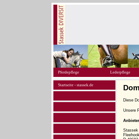
Pferdepflege
Lederpflege
Startseite - stassek.de
Doma
Diese D
Unsere P
Anbiete
Stasse
Fleehoo