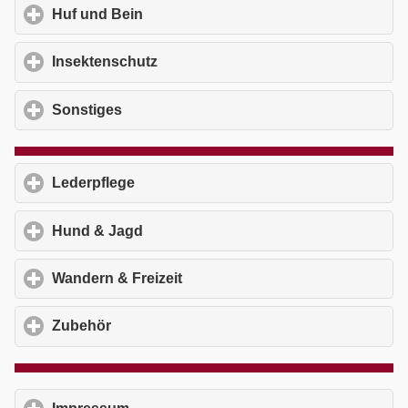
Huf und Bein
click to expand contents
Insektenschutz
click to expand contents
Sonstiges
click to expand contents
Lederpflege
click to expand contents
Hund & Jagd
click to expand contents
Wandern & Freizeit
click to expand contents
Zubehör
click to expand contents