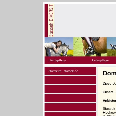
Pferdepflege
Lederpflege
Startseite - stassek.de
Doma
Diese D
Unsere P
Anbiete
Stasse
Fleehoo