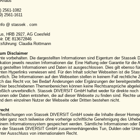
 Ahaus
9) 2561-1082
9) 2561-1611
info @ stassek . com
aus, HRB 2927, AG Coesfeld
-Nr. DE 813672846
sführung: Claudia Rottmann
um Disclaimer
hte vorbehalten. Die dargestellten Informationen sind Eigentum der Stassek
kation jeweils neusten Informationen dar. Eine Haftung oder Garantie für die Ak
g gestellten Informationen und Daten ist ausgeschlossen. Dies gilt ebenso für
ten Hyperlinks verwiesen wird. Für den Inhalt solcher Webseiten ist die S
rtlich. Die Informationen auf den Webseiten stellen in keinem Fall rechtli
ich das Recht vor, bei Bedarf Änderungen oder Ergänzungen der bereitgestell
hier beschriebenen Themenbereichen können keine Rechtsansprüche abgeleite
eßlich unverbindlich. Stassek DIVERSIT GmbH haftet weder für direkte noch 
ionen oder Daten entstehen, die auf dieser Webseite zu finden sind. Rechte
 dem einzelnen Nutzer der Webseite oder Dritten bestehen nicht.
recht
ffentlichungen von Stassek DIVERSIT GmbH sowie die Inhalte dieser Homepag
eder ganz noch teilweise ohne vorherige schriftliche Genehmigung des Urhebers 
einem Informationssystem gespeichert werden. Sämtliche Informationen oder 
e der Stassek DIVERSIT GmbH zusammenhängendes Tun, Dulden oder Unterla
nter Ausschluss von internationalem Recht.