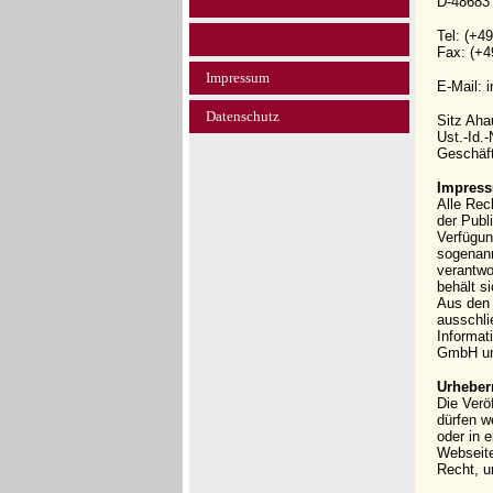
D-48683
Tel: (+4
Fax: (+4
Impressum
E-Mail: 
Datenschutz
Sitz Ah
Ust.-Id.
Geschäft
Impress
Alle Rec
der Publi
Verfügun
sogenann
verantwo
behält s
Aus den 
ausschli
Informat
GmbH und
Urheber
Die Verö
dürfen w
oder in 
Webseit
Recht, u