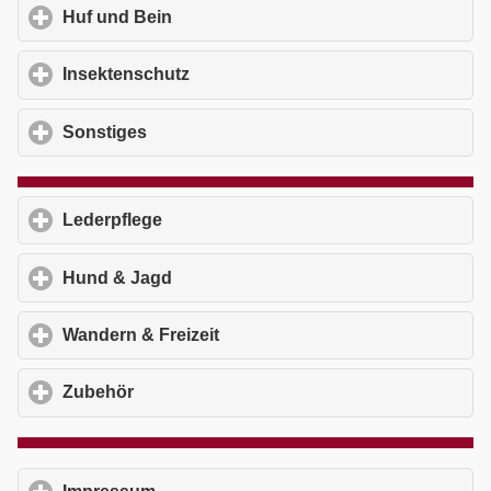
Huf und Bein
click to expand contents
Insektenschutz
click to expand contents
Sonstiges
click to expand contents
Lederpflege
click to expand contents
Hund & Jagd
click to expand contents
Wandern & Freizeit
click to expand contents
Zubehör
click to expand contents