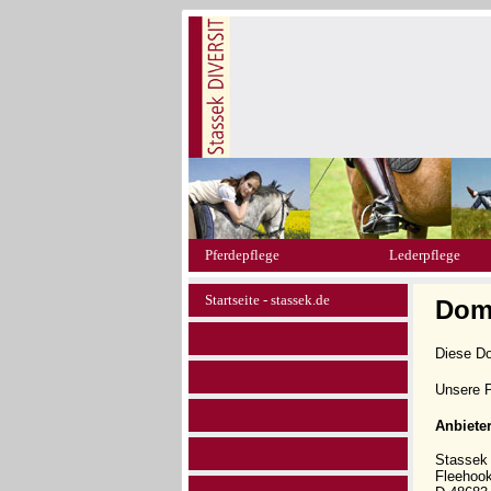
Pferdepflege
Lederpflege
Startseite - stassek.de
Doma
Diese D
Unsere P
Anbiete
Stasse
Fleehoo