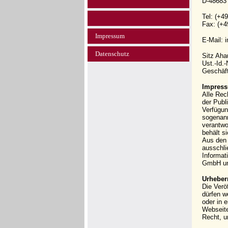
D-48683
Tel: (+4
Fax: (+4
Impressum
E-Mail: 
Datenschutz
Sitz Ah
Ust.-Id.
Geschäft
Impress
Alle Rec
der Publi
Verfügun
sogenann
verantwo
behält s
Aus den 
ausschli
Informat
GmbH und
Urheber
Die Verö
dürfen w
oder in 
Webseit
Recht, u