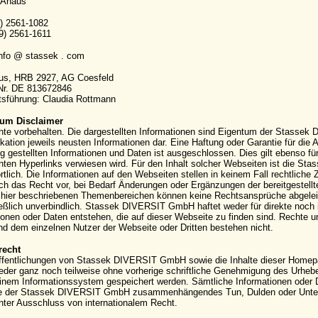
 Ahaus
9) 2561-1082
9) 2561-1611
info @ stassek . com
aus, HRB 2927, AG Coesfeld
-Nr. DE 813672846
sführung: Claudia Rottmann
um Disclaimer
hte vorbehalten. Die dargestellten Informationen sind Eigentum der Stassek
kation jeweils neusten Informationen dar. Eine Haftung oder Garantie für die Ak
g gestellten Informationen und Daten ist ausgeschlossen. Dies gilt ebenso für
ten Hyperlinks verwiesen wird. Für den Inhalt solcher Webseiten ist die S
rtlich. Die Informationen auf den Webseiten stellen in keinem Fall rechtli
ich das Recht vor, bei Bedarf Änderungen oder Ergänzungen der bereitgestell
hier beschriebenen Themenbereichen können keine Rechtsansprüche abgeleite
eßlich unverbindlich. Stassek DIVERSIT GmbH haftet weder für direkte noch 
ionen oder Daten entstehen, die auf dieser Webseite zu finden sind. Rechte
 dem einzelnen Nutzer der Webseite oder Dritten bestehen nicht.
recht
ffentlichungen von Stassek DIVERSIT GmbH sowie die Inhalte dieser Homepag
eder ganz noch teilweise ohne vorherige schriftliche Genehmigung des Urhebers 
einem Informationssystem gespeichert werden. Sämtliche Informationen oder 
e der Stassek DIVERSIT GmbH zusammenhängendes Tun, Dulden oder Unterla
nter Ausschluss von internationalem Recht.